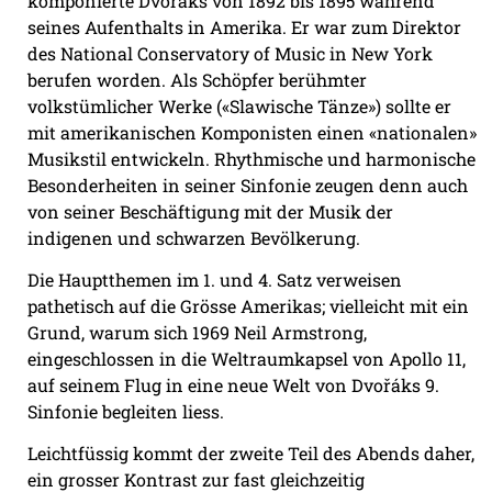
komponierte
Dvořáks
von 1892 bis 1895 während
seines Aufenthalts in Amerika. Er war zum Direktor
des National Conservatory of Music in New York
berufen worden. Als Schöpfer berühmter
volkstümlicher Werke («Slawische Tänze») sollte er
mit amerikanischen Komponisten einen «nationalen»
Musikstil entwickeln. Rhythmische und harmonische
Besonderheiten in seiner Sinfonie zeugen denn auch
von seiner Beschäftigung mit der Musik der
indigenen und schwarzen Bevölkerung.
Die Hauptthemen im 1. und 4. Satz verweisen
pathetisch auf die Grösse Amerikas; vielleicht mit ein
Grund, warum sich 1969 Neil Armstrong,
eingeschlossen in die Weltraumkapsel von Apollo 11,
auf seinem Flug in eine neue Welt von
Dvořáks
9.
Sinfonie begleiten liess.
Leichtfüssig kommt der zweite Teil des Abends daher,
ein grosser Kontrast zur fast gleichzeitig